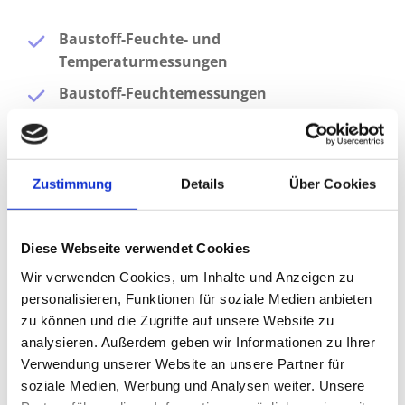
Baustoff-Feuchte- und
Temperaturmessungen
Baustoff-Feuchtemessungen
mittels der sehr genauen Darr-Methode
Überprüfung der Wasseraufnahmekapazität
und des Wassersättigungsgrades von
Zustimmung
Details
Über Cookies
Baustoffen
Bestimmung des Schadsalzgehaltes in
Baustoffen
Diese Webseite verwendet Cookies
(Chlorid, Sulfat, Nitrat, Nitrit)
Wir verwenden Cookies, um Inhalte und Anzeigen zu
Mikroskopische Untersuchung der
personalisieren, Funktionen für soziale Medien anbieten
Oberflächenbeschaffenheit von Baustoffen
zu können und die Zugriffe auf unsere Website zu
analysieren. Außerdem geben wir Informationen zu Ihrer
Überprüfung der Schlagregenfestigkeit
Verwendung unserer Website an unsere Partner für
mittels der Frank´schen Prüfplatte und dem Karsten Prüfrohr
soziale Medien, Werbung und Analysen weiter. Unsere
Blower-Door-Messungen