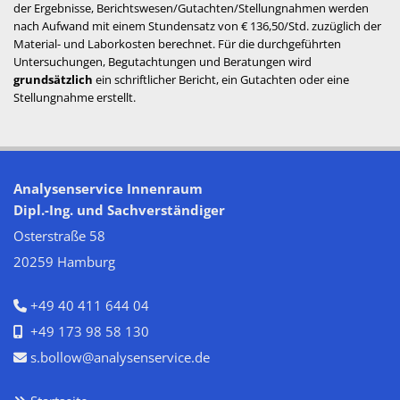
der Ergebnisse, Berichtswesen/Gutachten/Stellungnahmen werden
nach Aufwand mit einem Stundensatz von € 136,50/Std. zuzüglich der
Material- und Laborkosten berechnet. Für die durchgeführten
Untersuchungen, Begutachtungen und Beratungen wird
grundsätzlich
ein schriftlicher Bericht, ein Gutachten oder eine
Stellungnahme erstellt.
Analysenservice Innenraum
Dipl.-Ing. und Sachverständiger
Osterstraße 58
20259 Hamburg
+49 40 411 644 04

+49 173 98 58 130

s.bollow@analysenservice.de
